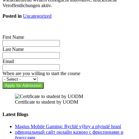
Veroffentlichungen aktiv.
Posted in
Uncategorized
First Name
Last Name
Email
When are you willing to start the course
Apply for Admission
Certificate to student by UODM
Latest Blogs
Magius Mobile Gaming: Rychlé výhry a plynulé hraní
официальный сайт онлайн казино с фриспинами и
бонусами