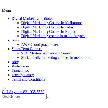
Menu
Digital Marketing Institutes
Digital Marketing Course In Melbourne
Digital Marketing Course In India
Digital Marketing Course In Raipur
Digital Marketing course in milton keynes
Aws
AWS Cloud practitioner
Short-Term Courses
SEO Mastery Advanced Course
Social media marketing courses in melbourne
Blog
Write for us
Contact Us
Privacy Policy
Terms and Conditions
Call Anytime
831 935 5532