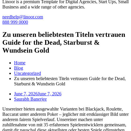
Linoor is a premium Template for Digital Agencies, Start Ups, Small
Business and a wide range of other agencies.
needhelp@linoor.com
888 999 0000
Zu unseren beliebtesten Titeln vertrauen
Guide for the Dead, Starburst &
Wundsein Gold
Home
Blog
Uncategorized
Zu unseren beliebtesten Titeln vertrauen Guide for the Dead,
Starburst & Wundsein Gold
June 7, 2026
June 7, 2026
Saurabh Banerjee
Unsereiner bieten ausgewahlte Varianten bei Blackjack, Roulette,
Baccarat unter anderem Poker – jeglicher mit erstklassiger Bild unter
anderem fairem Spielverlauf. Unsereiner machen unter
zuhilfenahme von mit 35 erfahrenen Spieleentwicklern gemeinsam,
damit dir pauschal diese aktuellsten oder besten Spiele offenstehen