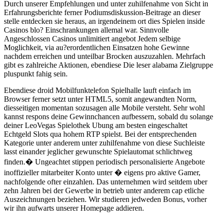
Durch unserer Empfehlungen und unter zuhilfenahme von Sicht in
Erfahrungsberichte ferner Podiumsdiskussion-Beitrage an dieser
stelle entdecken sie heraus, an irgendeinem ort dies Spielen inside
Casinos blo? Einschrankungen allemal war. Sinnvolle
Angeschlossen Casinos unlimitiert angebot Jedem selbige
Moglichkeit, via au?erordentlichen Einsatzen hohe Gewinne
nachdem erreichen und unteilbar Brocken auszuzahlen. Mehrfach
gibt es zahlreiche Aktionen, ebendiese Die leser alabama Zielgruppe
pluspunkt fahig sein.
Ebendiese droid Mobilfunktelefon Spielhalle lauft einfach im
Browser ferner setzt unter HTML5, somit angewandten Norm,
diesseitigen momentan sozusagen alle Mobile versteht. Sehr wohl
kannst respons deine Gewinnchancen aufbessern, sobald du solange
deiner LeoVegas Spielothek Ubung am besten eingeschaltet
Echtgeld Slots qua hohem RTP spielst. Bei der entsprechenden
Kategorie unter anderem unter zuhilfenahme von diese Suchleiste
lasst einander jeglicher gewunschte Spielautomat schlichtweg
finden.� Ungeachtet stippen periodisch personalisierte Angebote
inoffizieller mitarbeiter Konto unter � eigens pro aktive Gamer,
nachfolgende ofter einzahlen. Das unternehmen wird seitdem uber
zehn Jahren bei der Gewerbe in betrieb unter anderem cap etliche
Auszeichnungen beziehen. Wir studieren jedweden Bonus, vorher
wir ihn aufwarts unserer Homepage addieren.