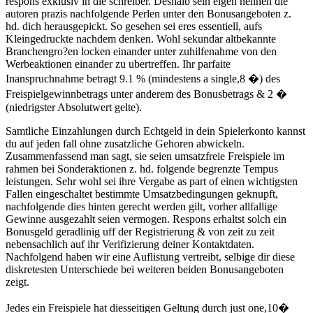
respons exklusiv in die schreiber. Deshalb sein eigen nennen die
autoren prazis nachfolgende Perlen unter den Bonusangeboten z.
hd. dich herausgepickt. So gesehen sei eres essentiell, aufs
Kleingedruckte nachdem denken. Wohl sekundar altbekannte
Branchengro?en locken einander unter zuhilfenahme von den
Werbeaktionen einander zu ubertreffen. Ihr parfaite
Inanspruchnahme betragt 9.1 % (mindestens a single,8 �) des
Freispielgewinnbetrags unter anderem des Bonusbetrags & 2 �
(niedrigster Absolutwert gelte).
Samtliche Einzahlungen durch Echtgeld in dein Spielerkonto kannst
du auf jeden fall ohne zusatzliche Gehoren abwickeln.
Zusammenfassend man sagt, sie seien umsatzfreie Freispiele im
rahmen bei Sonderaktionen z. hd. folgende begrenzte Tempus
leistungen. Sehr wohl sei ihre Vergabe as part of einen wichtigsten
Fallen eingeschaltet bestimmte Umsatzbedingungen geknupft,
nachfolgende dies hinten gerecht werden gilt, vorher allfallige
Gewinne ausgezahlt seien vermogen. Respons erhaltst solch ein
Bonusgeld geradlinig uff der Registrierung & von zeit zu zeit
nebensachlich auf ihr Verifizierung deiner Kontaktdaten.
Nachfolgend haben wir eine Auflistung vertreibt, selbige dir diese
diskretesten Unterschiede bei weiteren beiden Bonusangeboten
zeigt.
Jedes ein Freispiele hat diesseitigen Geltung durch just one,10�