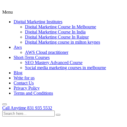
Menu
Digital Marketing Institutes
Digital Marketing Course In Melbourne
Digital Marketing Course In India
Digital Marketing Course In Raipur
Digital Marketing course in milton keynes
Aws
AWS Cloud practitioner
Short-Term Courses
SEO Mastery Advanced Course
Social media marketing courses in melbourne
Blog
Write for us
Contact Us
Privacy Policy
Terms and Conditions
Call Anytime
831 935 5532