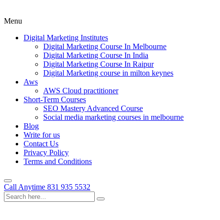
Menu
Digital Marketing Institutes
Digital Marketing Course In Melbourne
Digital Marketing Course In India
Digital Marketing Course In Raipur
Digital Marketing course in milton keynes
Aws
AWS Cloud practitioner
Short-Term Courses
SEO Mastery Advanced Course
Social media marketing courses in melbourne
Blog
Write for us
Contact Us
Privacy Policy
Terms and Conditions
Call Anytime
831 935 5532