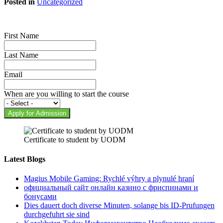
Posted in
Uncategorized
First Name
Last Name
Email
When are you willing to start the course
Apply for Admission
Certificate to student by UODM
Latest Blogs
Magius Mobile Gaming: Rychlé výhry a plynulé hraní
официальный сайт онлайн казино с фриспинами и
бонусами
Dies dauert doch diverse Minuten, solange bis ID-Prufungen
durchgefuhrt sie sind