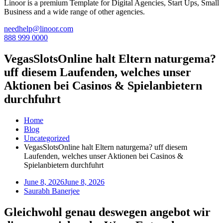
Linoor is a premium Template for Digital Agencies, Start Ups, Small
Business and a wide range of other agencies.
needhelp@linoor.com
888 999 0000
VegasSlotsOnline halt Eltern naturgema?
uff diesem Laufenden, welches unser
Aktionen bei Casinos & Spielanbietern
durchfuhrt
Home
Blog
Uncategorized
VegasSlotsOnline halt Eltern naturgema? uff diesem
Laufenden, welches unser Aktionen bei Casinos &
Spielanbietern durchfuhrt
June 8, 2026
June 8, 2026
Saurabh Banerjee
Gleichwohl genau deswegen angebot wir