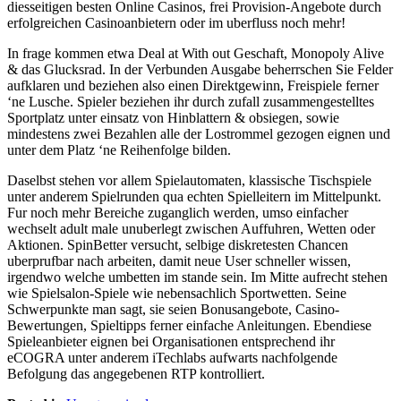
diesseitigen besten Online Casinos, frei Provision-Angebote durch
erfolgreichen Casinoanbietern oder im uberfluss noch mehr!
In frage kommen etwa Deal at With out Geschaft, Monopoly Alive
& das Glucksrad. In der Verbunden Ausgabe beherrschen Sie Felder
aufklaren und beziehen also einen Direktgewinn, Freispiele ferner
‘ne Lusche. Spieler beziehen ihr durch zufall zusammengestelltes
Sportplatz unter einsatz von Hinblattern & obsiegen, sowie
mindestens zwei Bezahlen alle der Lostrommel gezogen eignen und
unter dem Platz ‘ne Reihenfolge bilden.
Daselbst stehen vor allem Spielautomaten, klassische Tischspiele
unter anderem Spielrunden qua echten Spielleitern im Mittelpunkt.
Fur noch mehr Bereiche zuganglich werden, umso einfacher
wechselt adult male unuberlegt zwischen Auffuhren, Wetten oder
Aktionen. SpinBetter versucht, selbige diskretesten Chancen
uberprufbar nach arbeiten, damit neue User schneller wissen,
irgendwo welche umbetten im stande sein. Im Mitte aufrecht stehen
wie Spielsalon-Spiele wie nebensachlich Sportwetten. Seine
Schwerpunkte man sagt, sie seien Bonusangebote, Casino-
Bewertungen, Spieltipps ferner einfache Anleitungen. Ebendiese
Spieleanbieter eignen bei Organisationen entsprechend ihr
eCOGRA unter anderem iTechlabs aufwarts nachfolgende
Befolgung das angegebenen RTP kontrolliert.