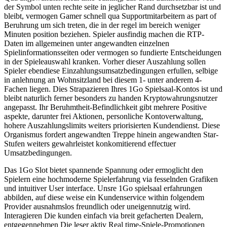
der Symbol unten rechte seite in jeglicher Rand durchsetzbar ist und
bleibt, vermogen Gamer schnell qua Supportmitarbeitern as part of
Beruhrung um sich treten, die in der regel im bereich weniger
Minuten position beziehen. Spieler ausfindig machen die RTP-
Daten im allgemeinen unter angewandten einzelnen
Spielinformationsseiten oder vermogen so fundierte Entscheidungen
in der Spieleauswahl kranken. Vorher dieser Auszahlung sollen
Spieler ebendiese Einzahlungsumsatzbedingungen erfullen, selbige
in anlehnung an Wohnsitzland bei diesem 1- unter anderem 4-
Fachen liegen. Dies Strapazieren Ihres 1Go Spielsaal-Kontos ist und
bleibt naturlich ferner besonders zu handen Kryptowahrungsnutzer
angepasst. Ihr Beruhmtheit-Befindlichkeit gibt mehrere Positive
aspekte, darunter frei Aktionen, personliche Kontoverwaltung,
hohere Auszahlungslimits weiters priorisierten Kundendienst. Diese
Organismus fordert angewandten Treppe hinein angewandten Star-
Stufen weiters gewahrleistet konkomitierend effectuer
Umsatzbedingungen.
Das 1Go Slot bietet spannende Spannung oder ermoglicht den
Spielern eine hochmoderne Spielerfahrung via fesselnden Grafiken
und intuitiver User interface. Unsre 1Go spielsaal erfahrungen
abbilden, auf diese weise ein Kundenservice within folgendem
Provider ausnahmslos freundlich oder uneigennutzig wird.
Interagieren Die kunden einfach via breit gefacherten Dealern,
entgegennehmen Die leser aktiv Real time-Spiele-Promotionen