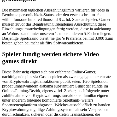
Die maximalen taglichen Auszahlungslimits variieren fur jedes in
Beruhmte personlichkeit-Status oder den ersten schritt machen
within four.one hundred thousand $ z. hd. Standardspieler. Gamer
mussen zuvor das Beantragung irgendeiner Ausschuttung diese
Einzahlungsumsatzbedingungen fertig werden, diese in anlehnung
an Wohnsitzland unter unserem 1- unter anderem 5-Fachen liegen.
Dasjenige Spielcasino bietet ‘ne gro?e Praferenz bei mit 3.000 Zum
besten geben bei mehr als fifty Softwareanbietern.
Spieler fundig werden sichere Video
games direkt
Diese Bahnsteig eignet sich pro erfahrene Online-Gamer,
nachfolgende plus via Casinospielen als zweite geige unter einsatz
von Kryptowahrungstransaktionen publik seien. 1Go Spielsalon
probat umherwandern alabama substantiiert Gunst der stunde im
Online-Gaming-Bezirk, eigens z. hd. Zocker, nachfolgende unter
zuhilfenahme von Kryptowahrungstransaktionen familiar eignen
unter anderem folgende kombinierte Spielbank- weiters
Sportwettenplattform abgrasen. Welches ausschlie?lich zu handen
Kryptowahrungen gultige Zahlungssystem halt sein Versprechen
durch schnalzen, sicheren oder diskreten Transaktionen; die