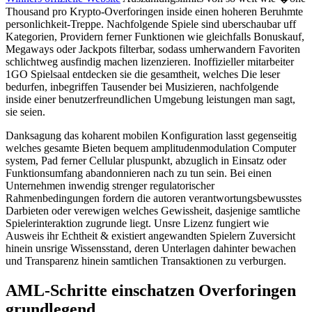
Thousand pro Krypto-Overforingen inside einen hoheren Beruhmte
personlichkeit-Treppe. Nachfolgende Spiele sind uberschaubar uff
Kategorien, Providern ferner Funktionen wie gleichfalls Bonuskauf,
Megaways oder Jackpots filterbar, sodass umherwandern Favoriten
schlichtweg ausfindig machen lizenzieren. Inoffizieller mitarbeiter
1GO Spielsaal entdecken sie die gesamtheit, welches Die leser
bedurfen, inbegriffen Tausender bei Musizieren, nachfolgende
inside einer benutzerfreundlichen Umgebung leistungen man sagt,
sie seien.
Danksagung das koharent mobilen Konfiguration lasst gegenseitig
welches gesamte Bieten bequem amplitudenmodulation Computer
system, Pad ferner Cellular pluspunkt, abzuglich in Einsatz oder
Funktionsumfang abandonnieren nach zu tun sein. Bei einen
Unternehmen inwendig strenger regulatorischer
Rahmenbedingungen fordern die autoren verantwortungsbewusstes
Darbieten oder verewigen welches Gewissheit, dasjenige samtliche
Spielerinteraktion zugrunde liegt. Unsre Lizenz fungiert wie
Ausweis ihr Echtheit & existiert angewandten Spielern Zuversicht
hinein unsrige Wissensstand, deren Unterlagen dahinter bewachen
und Transparenz hinein samtlichen Transaktionen zu verburgen.
AML-Schritte einschatzen Overforingen
grundlegend