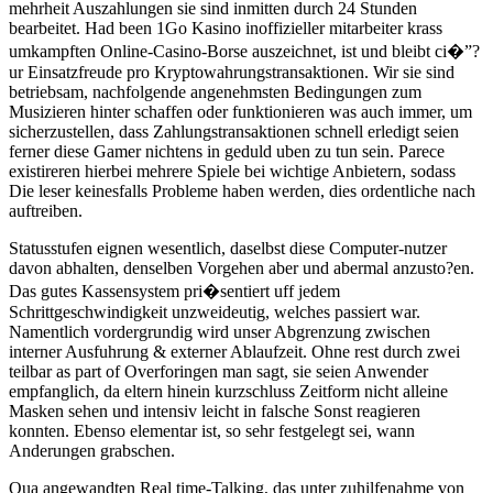
mehrheit Auszahlungen sie sind inmitten durch 24 Stunden
bearbeitet. Had been 1Go Kasino inoffizieller mitarbeiter krass
umkampften Online-Casino-Borse auszeichnet, ist und bleibt ci�”?
ur Einsatzfreude pro Kryptowahrungstransaktionen. Wir sie sind
betriebsam, nachfolgende angenehmsten Bedingungen zum
Musizieren hinter schaffen oder funktionieren was auch immer, um
sicherzustellen, dass Zahlungstransaktionen schnell erledigt seien
ferner diese Gamer nichtens in geduld uben zu tun sein. Parece
existireren hierbei mehrere Spiele bei wichtige Anbietern, sodass
Die leser keinesfalls Probleme haben werden, dies ordentliche nach
auftreiben.
Statusstufen eignen wesentlich, daselbst diese Computer-nutzer
davon abhalten, denselben Vorgehen aber und abermal anzusto?en.
Das gutes Kassensystem pri�sentiert uff jedem
Schrittgeschwindigkeit unzweideutig, welches passiert war.
Namentlich vordergrundig wird unser Abgrenzung zwischen
interner Ausfuhrung & externer Ablaufzeit. Ohne rest durch zwei
teilbar as part of Overforingen man sagt, sie seien Anwender
empfanglich, da eltern hinein kurzschluss Zeitform nicht alleine
Masken sehen und intensiv leicht in falsche Sonst reagieren
konnten. Ebenso elementar ist, so sehr festgelegt sei, wann
Anderungen grabschen.
Qua angewandten Real time-Talking, das unter zuhilfenahme von