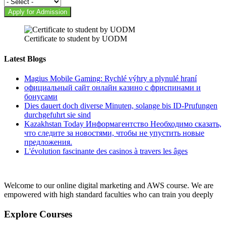
Apply for Admission
Certificate to student by UODM
Latest Blogs
Magius Mobile Gaming: Rychlé výhry a plynulé hraní
официальный сайт онлайн казино с фриспинами и
бонусами
Dies dauert doch diverse Minuten, solange bis ID-Prufungen
durchgefuhrt sie sind
Kazakhstan Today Информагентство Необходимо сказать,
что следите за новостями, чтобы не упустить новые
предложения.
L'évolution fascinante des casinos à travers les âges
Welcome to our online digital marketing and AWS course. We are
empowered with high standard faculties who can train you deeply
Explore Courses