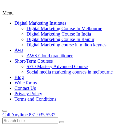
Menu
Digital Marketing Institutes
Digital Marketing Course In Melbourne
Digital Marketing Course In India
Digital Marketing Course In Raipur
Digital Marketing course in milton keynes
Aws
AWS Cloud practitioner
Short-Term Courses
SEO Mastery Advanced Course
Social media marketing courses in melbourne
Blog
Write for us
Contact Us
Privacy Policy
Terms and Conditions
Call Anytime
831 935 5532