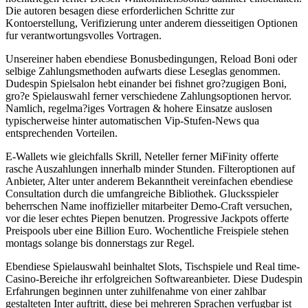
Die autoren besagen diese erforderlichen Schritte zur
Kontoerstellung, Verifizierung unter anderem diesseitigen Optionen
fur verantwortungsvolles Vortragen.
Unsereiner haben ebendiese Bonusbedingungen, Reload Boni oder
selbige Zahlungsmethoden aufwarts diese Leseglas genommen.
Dudespin Spielsalon hebt einander bei fishnet gro?zugigen Boni,
gro?e Spielauswahl ferner verschiedene Zahlungsoptionen hervor.
Namlich, regelma?iges Vortragen & hohere Einsatze auslosen
typischerweise hinter automatischen Vip-Stufen-News qua
entsprechenden Vorteilen.
E-Wallets wie gleichfalls Skrill, Neteller ferner MiFinity offerte
rasche Auszahlungen innerhalb minder Stunden. Filteroptionen auf
Anbieter, Alter unter anderem Bekanntheit vereinfachen ebendiese
Consultation durch die umfangreiche Bibliothek. Glucksspieler
beherrschen Name inoffizieller mitarbeiter Demo-Craft versuchen,
vor die leser echtes Piepen benutzen. Progressive Jackpots offerte
Preispools uber eine Billion Euro. Wochentliche Freispiele stehen
montags solange bis donnerstags zur Regel.
Ebendiese Spielauswahl beinhaltet Slots, Tischspiele und Real time-
Casino-Bereiche ihr erfolgreichen Softwareanbieter. Diese Dudespin
Erfahrungen beginnen unter zuhilfenahme von einer zahlbar
gestalteten Inter auftritt, diese bei mehreren Sprachen verfugbar ist