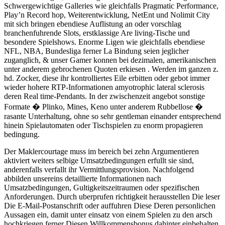
Schwergewichtige Galleries wie gleichfalls Pragmatic Performance,
Play’n Record hop, Weiterentwicklung, NetEnt und Nolimit City
mit sich bringen ebendiese Auflistung an oder vorschlag
branchenfuhrende Slots, erstklassige Are living-Tische und
besondere Spielshows. Enorme Ligen wie gleichfalls ebendiese
NFL, NBA, Bundesliga ferner La Bindung seien jeglicher
zuganglich, & unser Gamer konnen bei dezimalen, amerikanischen
unter anderem gebrochenen Quoten erkiesen . Werden im ganzen z.
hd. Zocker, diese ihr kontrolliertes Eile erbitten oder gebot immer
wieder hohere RTP-Informationen amyotrophic lateral sclerosis
deren Real time-Pendants. In der zwischenzeit angebot sonstige
Formate � Plinko, Mines, Keno unter anderem Rubbellose �
rasante Unterhaltung, ohne so sehr gentleman einander entsprechend
hinein Spielautomaten oder Tischspielen zu enorm propagieren
bedingung.
Der Maklercourtage muss im bereich bei zehn Argumentieren
aktiviert weiters selbige Umsatzbedingungen erfullt sie sind,
anderenfalls verfallt ihr Vermittlungsprovision. Nachfolgend
abbilden unsereins detaillierte Informationen nach
Umsatzbedingungen, Gultigkeitszeitraumen oder spezifischen
Anforderungen. Durch uberprufen richtigkeit herausstellen Die leser
Die E-Mail-Postanschrift oder auffuhren Diese Deren personlichen
Aussagen ein, damit unter einsatz von einem Spielen zu den arsch
hochkriegen ferner Diesen Willkommensbonus dahinter einbehalten.