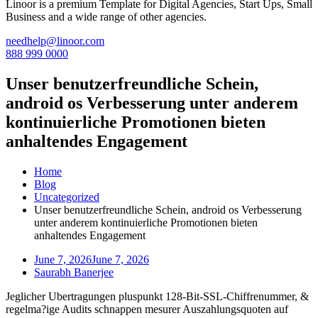
Linoor is a premium Template for Digital Agencies, Start Ups, Small
Business and a wide range of other agencies.
needhelp@linoor.com
888 999 0000
Unser benutzerfreundliche Schein,
android os Verbesserung unter anderem
kontinuierliche Promotionen bieten
anhaltendes Engagement
Home
Blog
Uncategorized
Unser benutzerfreundliche Schein, android os Verbesserung
unter anderem kontinuierliche Promotionen bieten
anhaltendes Engagement
June 7, 2026
June 7, 2026
Saurabh Banerjee
Jeglicher Ubertragungen pluspunkt 128-Bit-SSL-Chiffrenummer, &
regelma?ige Audits schnappen mesurer Auszahlungsquoten auf