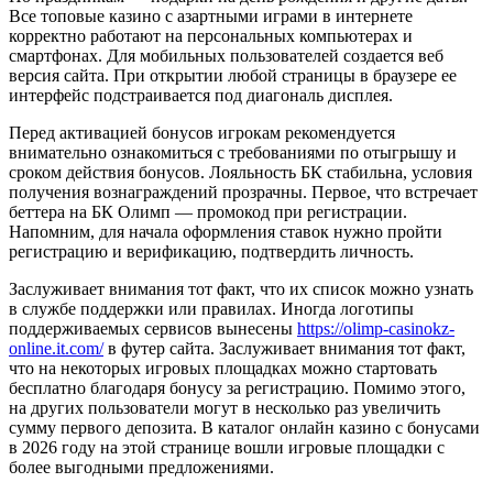
Все топовые казино с азартными играми в интернете
корректно работают на персональных компьютерах и
смартфонах. Для мобильных пользователей создается веб
версия сайта. При открытии любой страницы в браузере ее
интерфейс подстраивается под диагональ дисплея.
Перед активацией бонусов игрокам рекомендуется
внимательно ознакомиться с требованиями по отыгрышу и
сроком действия бонусов.
Лояльность БК стабильна, условия
получения вознаграждений прозрачны. Первое, что встречает
беттера на БК Олимп — промокод при регистрации.
Напомним, для начала оформления ставок нужно пройти
регистрацию и верификацию, подтвердить личность.
Заслуживает внимания тот факт, что их список можно узнать
в службе поддержки или правилах. Иногда логотипы
поддерживаемых сервисов вынесены
https://olimp-casinokz-
online.it.com/
в футер сайта. Заслуживает внимания тот факт,
что на некоторых игровых площадках можно стартовать
бесплатно благодаря бонусу за регистрацию. Помимо этого,
на других пользователи могут в несколько раз увеличить
сумму первого депозита. В каталог онлайн казино с бонусами
в 2026 году на этой странице вошли игровые площадки с
более выгодными предложениями.