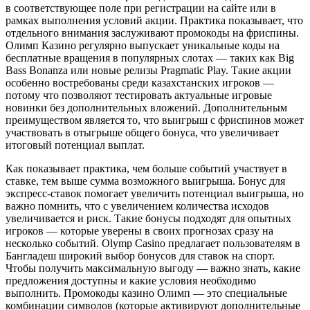
в соответствующее поле при регистрации на сайте или в
рамках выполнения условий акции. Практика показывает, что
отдельного внимания заслуживают промокоды на фриспины.
Олимп Казино регулярно выпускает уникальные коды на
бесплатные вращения в популярных слотах — таких как Big
Bass Bonanza или новые релизы Pragmatic Play. Такие акции
особенно востребованы среди казахстанских игроков —
потому что позволяют тестировать актуальные игровые
новинки без дополнительных вложений. Дополнительным
преимуществом является то, что выигрыш с фриспинов может
участвовать в отыгрыше общего бонуса, что увеличивает
итоговый потенциал выплат.
Как показывает практика, чем больше событий участвует в
ставке, тем выше сумма возможного выигрыша. Бонус для
экспресс-ставок помогает увеличить потенциал выигрыша, но
важно помнить, что с увеличением количества исходов
увеличивается и риск. Такие бонусы подходят для опытных
игроков — которые уверены в своих прогнозах сразу на
несколько событий. Olymp Casino предлагает пользователям в
Бангладеш широкий выбор бонусов для ставок на спорт.
Чтобы получить максимальную выгоду — важно знать, какие
предложения доступны и какие условия необходимо
выполнить. Промокоды казино Олимп — это специальные
комбинации символов (которые активируют дополнительные