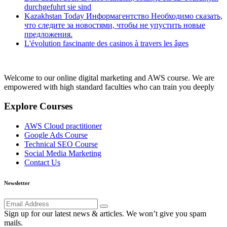
durchgefuhrt sie sind
Kazakhstan Today Информагентство Необходимо сказать,
что следите за новостями, чтобы не упустить новые
предложения.
L'évolution fascinante des casinos à travers les âges
Welcome to our online digital marketing and AWS course. We are
empowered with high standard faculties who can train you deeply
Explore Courses
AWS Cloud practitioner
Google Ads Course
Technical SEO Course
Social Media Marketing
Contact Us
Newsletter
Sign up for our latest news & articles. We won’t give you spam
mails.