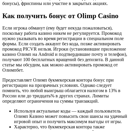
бонусы), фриспины или участие в закрытых акциях.
Как получить бонус от Olimp Casino
Если игрока обманут (ему будет некуда пожаловаться),
поскольку работа казино никем не регулируется. Промокод
нужно указывать во время регистрации в специальном поле
формы. Если создать аккаунт без кода, позже активировать
промокод PICVR нельзя. Игроки (установившие приложение
казино Олимп на Android и подтвердившие почту и телефон),
получают 100 бесплатных вращений без депозита. В данной
статье мы обсудим, как можно активировать промокод от
Олимпбет.
Предоставляет Олимп букмекерская контора бонус при
регистрации на прозрачных условиях. Однако следует
помнить, что любой выигрыш облагается налогом в 13% в
России или до тридцать% в других странах. Лимиты
определяют ограничения на суммы транзакций.
Используя актуальные коды — каждый пользователь
Олимп Казино может повысить свои шансы на удачный
игровой опыт и получить максимум выгоды от игры.
Характерно, что букмекерская контора также