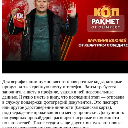
Для верификации нужно ввести проверочные коды, которые
придут на электронную почту и телефон. Затем требуется
заполнить анкету в профиле, указав в ней персональные
данные. Нужно иметь в виду, что последний этап — отправка
в службу поддержки фотографий документов. Это паспорт
или другое удостоверение личности (банковская карта),
подтверждение проживания по месту прописки. Доступность
популярных провайдеров расширяет игровые возможности
пользователей. Такие студии чаще других выпускают новые
слоты с интересными сочетаниями механик.