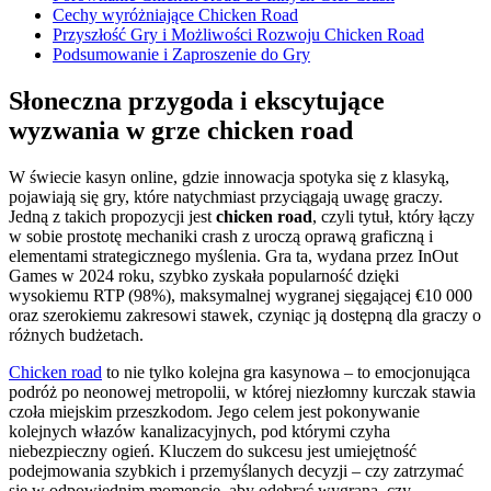
Cechy wyróżniające Chicken Road
Przyszłość Gry i Możliwości Rozwoju Chicken Road
Podsumowanie i Zaproszenie do Gry
Słoneczna przygoda i ekscytujące
wyzwania w grze chicken road
W świecie kasyn online, gdzie innowacja spotyka się z klasyką,
pojawiają się gry, które natychmiast przyciągają uwagę graczy.
Jedną z takich propozycji jest
chicken road
, czyli tytuł, który łączy
w sobie prostotę mechaniki crash z uroczą oprawą graficzną i
elementami strategicznego myślenia. Gra ta, wydana przez InOut
Games w 2024 roku, szybko zyskała popularność dzięki
wysokiemu RTP (98%), maksymalnej wygranej sięgającej €10 000
oraz szerokiemu zakresowi stawek, czyniąc ją dostępną dla graczy o
różnych budżetach.
Chicken road
to nie tylko kolejna gra kasynowa – to emocjonująca
podróż po neonowej metropolii, w której niezłomny kurczak stawia
czoła miejskim przeszkodom. Jego celem jest pokonywanie
kolejnych włazów kanalizacyjnych, pod którymi czyha
niebezpieczny ogień. Kluczem do sukcesu jest umiejętność
podejmowania szybkich i przemyślanych decyzji – czy zatrzymać
się w odpowiednim momencie, aby odebrać wygraną, czy