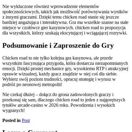
Nie wykluczone również wprowadzenie elementów
społecznościowych, takich jak możliwość porównywania wyników
z innymi graczami. Dzięki temu chicken road stanie się jeszcze
bardziej angażująca i interaktywna. Gra ma wszelkie szanse na stałe
miejsce w czołówce gier kasynowych. chicken road to propozycja
dla wszystkich, którzy szukają ekscytującej i wciągającej rozrywki.
Podsumowanie i Zaproszenie do Gry
Chicken road to nie tylko kolejna gra kasynowa, ale przede
wszystkim fascynująca przygoda, która dostarcza niezapomnianych
emocji. Dzięki prostej mechanice gry, wysokiemu RTP i atrakcyjnej
oprawie wizualnej, każdy gracz znajdzie w niej coś dla siebie.
Wybierz swój poziom trudności, opracuj strategię i wyrusz w
podróż po neonowej metropolii!
Nie czekaj dłużej – dołącz do grona zadowolonych graczy i
przekonaj się sam, dlaczego chicken road to jeden z najgorętszych
tytułów arcade-casino w 2026 roku. Powodzenia i wysokich
wygranych!
Posted in
Post