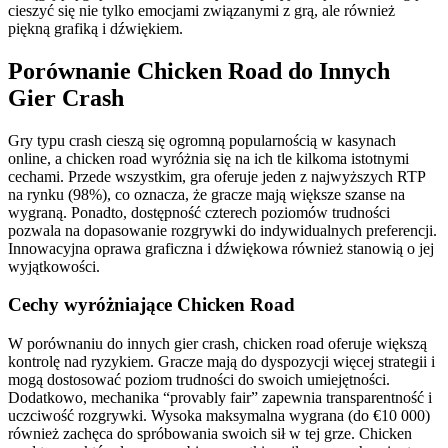
cieszyć się nie tylko emocjami związanymi z grą, ale również
piękną grafiką i dźwiękiem.
Porównanie Chicken Road do Innych
Gier Crash
Gry typu crash cieszą się ogromną popularnością w kasynach
online, a chicken road wyróżnia się na ich tle kilkoma istotnymi
cechami. Przede wszystkim, gra oferuje jeden z najwyższych RTP
na rynku (98%), co oznacza, że gracze mają większe szanse na
wygraną. Ponadto, dostępność czterech poziomów trudności
pozwala na dopasowanie rozgrywki do indywidualnych preferencji.
Innowacyjna oprawa graficzna i dźwiękowa również stanowią o jej
wyjątkowości.
Cechy wyróżniające Chicken Road
W porównaniu do innych gier crash, chicken road oferuje większą
kontrolę nad ryzykiem. Gracze mają do dyspozycji więcej strategii i
mogą dostosować poziom trudności do swoich umiejętności.
Dodatkowo, mechanika “provably fair” zapewnia transparentność i
uczciwość rozgrywki. Wysoka maksymalna wygrana (do €10 000)
również zachęca do spróbowania swoich sił w tej grze. Chicken