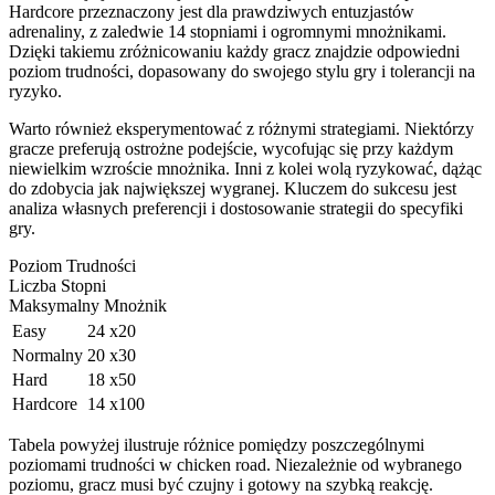
Hardcore przeznaczony jest dla prawdziwych entuzjastów
adrenaliny, z zaledwie 14 stopniami i ogromnymi mnożnikami.
Dzięki takiemu zróżnicowaniu każdy gracz znajdzie odpowiedni
poziom trudności, dopasowany do swojego stylu gry i tolerancji na
ryzyko.
Warto również eksperymentować z różnymi strategiami. Niektórzy
gracze preferują ostrożne podejście, wycofując się przy każdym
niewielkim wzroście mnożnika. Inni z kolei wolą ryzykować, dążąc
do zdobycia jak największej wygranej. Kluczem do sukcesu jest
analiza własnych preferencji i dostosowanie strategii do specyfiki
gry.
Poziom Trudności
Liczba Stopni
Maksymalny Mnożnik
Easy
24
x20
Normalny
20
x30
Hard
18
x50
Hardcore
14
x100
Tabela powyżej ilustruje różnice pomiędzy poszczególnymi
poziomami trudności w chicken road. Niezależnie od wybranego
poziomu, gracz musi być czujny i gotowy na szybką reakcję.