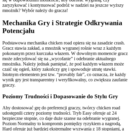
zaryzykować i kontynuować podróż w nadziei na jeszcze wyższy
mnożnik? Wybór należy do gracza!
Mechanika Gry i Strategie Odkrywania
Potencjału
Podstawowa mechanika chicken road opiera się na zasadzie crash.
Gracz stawia zakład, a mnożnik wygranej rośnie wraz z każdym
pokonanym przez kurczaka włazem. W dowolnym momencie gracz
może zdecydować się na „wycofanie” i odebranie aktualnego
mnożnika. Należy jednak pamiętać, że pod każdym włazem może
czaić się ogień, który zakończy grę i spowoduje utratę stawki.
Istotnym elementem jest tzw. “provably fair”, co oznacza, że każdy
wynik gry jest transparentny i weryfikowalny, co zwiększa zaufanie
graczy.
Poziomy Trudności i Dopasowanie do Stylu Gry
Aby dostosować grę do preferencji graczy, twórcy chicken road
udostępnili cztery poziomy trudności. Tryb Easy oferuje aż 24
bezpieczne stopnie, co daje duże szanse na odebranie wygranej.
Poziom Normalny to kompromis pomiędzy ryzykiem a nagrodą,
Hard oferuje już bardziej ekstremalne wyzwania z 18 stopniami, a