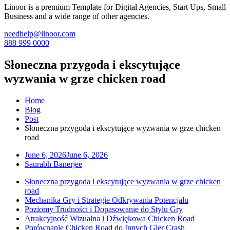
Linoor is a premium Template for Digital Agencies, Start Ups, Small
Business and a wide range of other agencies.
needhelp@linoor.com
888 999 0000
Słoneczna przygoda i ekscytujące
wyzwania w grze chicken road
Home
Blog
Post
Słoneczna przygoda i ekscytujące wyzwania w grze chicken
road
June 6, 2026
June 6, 2026
Saurabh Banerjee
Słoneczna przygoda i ekscytujące wyzwania w grze chicken
road
Mechanika Gry i Strategie Odkrywania Potencjału
Poziomy Trudności i Dopasowanie do Stylu Gry
Atrakcyjność Wizualna i Dźwiękowa Chicken Road
Porównanie Chicken Road do Innych Gier Crash