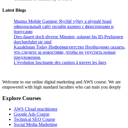
Latest Blogs
Magius Mobile Gaming: Rychlé výhry a plynulé hraní
официальный сайт онлайн казино с фриспинами и
бонусами
Dies dauert doch diverse Minuten, solange bis ID-Prufungen
durchgefuhrt sie sind
Kazakhstan Today Информагентство Необходимо сказать,
что следите за новостями, чтобы не упустить новые
предложения.
L'évolution fascinante des casinos à travers les âges
Welcome to our online digital marketing and AWS course. We are
empowered with high standard faculties who can train you deeply
Explore Courses
AWS Cloud practitioner
Google Ads Course
Technical SEO Course
Social Media Marketing