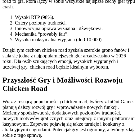
road to gra, która łączy w sobie wszystkie najlepsze cechy gier typu
crash.
Wysoki RTP (98%).
Cztery poziomy trudności.
Innowacyjna oprawa wizualna i dźwiękowa.
Mechanika “provably fair”.
Wysoka maksymalna wygrana (do €10 000).
Dzięki tym cechom chicken road zyskała szerokie grono fanów i
stała się jedną z najpopularniejszych gier arcade-casino w 2026
roku. Dla osób szukających emocji, wysokich wygranych i
uczciwej gry, chicken road będzie idealnym wyborem.
Przyszłość Gry i Możliwości Rozwoju
Chicken Road
Wraz z rosnącą popularnością chicken road, twórcy z InOut Games
planują dalszy rozwój gry i wprowadzenie nowych funkcji.
Możemy spodziewać się dodatkowych poziomów trudności,
nowych motywów graficznych oraz integracji z innymi platformami
kasynowymi. Zapewne pojawią się także turnieje i konkursy z
atrakcyjnymi nagrodami. Potencjał gry jest ogromny, a twórcy zdają
sobie z tego sprawę.