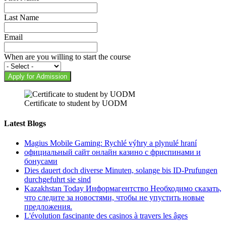
Last Name
Email
When are you willing to start the course
Apply for Admission
Certificate to student by UODM
Latest Blogs
Magius Mobile Gaming: Rychlé výhry a plynulé hraní
официальный сайт онлайн казино с фриспинами и
бонусами
Dies dauert doch diverse Minuten, solange bis ID-Prufungen
durchgefuhrt sie sind
Kazakhstan Today Информагентство Необходимо сказать,
что следите за новостями, чтобы не упустить новые
предложения.
L'évolution fascinante des casinos à travers les âges