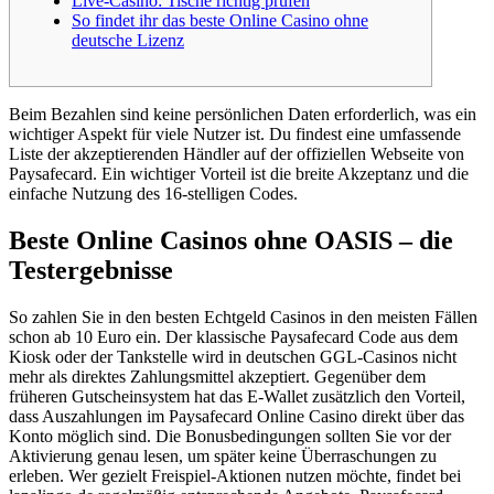
Live-Casino: Tische richtig prüfen
So findet ihr das beste Online Casino ohne
deutsche Lizenz
Beim Bezahlen sind keine persönlichen Daten erforderlich, was ein
wichtiger Aspekt für viele Nutzer ist. Du findest eine umfassende
Liste der akzeptierenden Händler auf der offiziellen Webseite von
Paysafecard. Ein wichtiger Vorteil ist die breite Akzeptanz und die
einfache Nutzung des 16-stelligen Codes.
Beste Online Casinos ohne OASIS – die
Testergebnisse
So zahlen Sie in den besten Echtgeld Casinos in den meisten Fällen
schon ab 10 Euro ein. Der klassische Paysafecard Code aus dem
Kiosk oder der Tankstelle wird in deutschen GGL-Casinos nicht
mehr als direktes Zahlungsmittel akzeptiert. Gegenüber dem
früheren Gutscheinsystem hat das E-Wallet zusätzlich den Vorteil,
dass Auszahlungen im Paysafecard Online Casino direkt über das
Konto möglich sind. Die Bonusbedingungen sollten Sie vor der
Aktivierung genau lesen, um später keine Überraschungen zu
erleben. Wer gezielt Freispiel-Aktionen nutzen möchte, findet bei