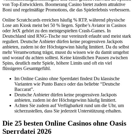
von Top-Entwicklern. Boomerang Casino bietet zudem attraktive
Boni und regelmäßige Promotions, die das Spielerlebnis verbessern.
Online Scratchcards erreichen häufig % RTP, während physische
Lose am Kiosk meist bei 50 % liegen. Spribe’s Aviator in Casinos
oder JetX gehört zu den meistgespielten Crash-Games. In
Deutschland sind RNG-Tische nur vereinzelt erlaubt und meist stark
reguliert. Deutsche Anbieter dürfen keine progressiven Jackpots
anbieten, zudem ist der Höchstgewinn häufig limitiert. Da du selbst
mehr Verantwortung trägst, musst du wissen wie du damit umgehst
und worauf du achten solltest. Keine künstlichen Pausen zwischen
Spins, deutlich mehr Spiele, höhere Limits und oft ein viel
flüssigeres Gesamtgefühl.
Im Online Casino ohne Sperrdatei findest Du klassische
Varianten wie Punto Banco oder das beliebte “Deutsche
Baccarat”.
Deutsche Anbieter dürfen keine progressiven Jackpots
anbieten, zudem ist der Höchstgewinn häufig limitiert.
Achten Sie zudem auf Verfügbarkeit rund um die Uhr, um
sicherzustellen, dass Sie jederzeit Unterstützung erhalten.
Die 25 besten Online Casinos ohne Oasis
Sperrdatei 2026