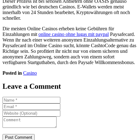
Dieser Prozess ist bei seriösen Anbietern ohne OASIS genauso
gründlich wie bei deutschen Casinos. E-Wallets werden meist
innerhalb von 24 Stunden bearbeitet, Kryptowährungen oft noch
schneller.
Die meisten Online Casinos erheben keine Gebühren für
Einzahlungen mit
online casino ohne lugas mit paypal
Paysafecard.
Wenn ihr nach einer weiteren anonymen Einzahlungsalternative zu
Paysafecard im Online Casino sucht, könnte CashtoCode genau das
Richtige sein. So profitiert ihr nicht nur von einem sicheren und
anonymen Zahlungsweg, sondern auch von einem sofort
verfügbaren Startguthaben, durch den Paysafe Willkommensbonus.
Posted in
Casino
Leave a Comment