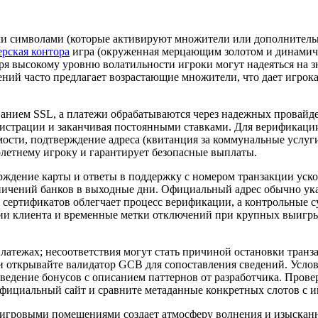
и символами (которые активируют множители или дополнитель
ерская контора
игра (окруженная мерцающим золотом и динамичн
аря высокому уровню волатильности игроки могут надеяться на
ений часто предлагает возрастающие множители, что дает игро
анием SSL, а платежи обрабатываются через надежных провайде
гистрации и заканчивая постоянными ставками. Для верификации
мости, подтверждение адреса (квитанция за коммунальные услуг
летнему игроку и гарантирует безопасные выплаты.
рждение карты и ответы в поддержку с номером транзакции уск
ичений банков в выходные дни. Официальный адрес обычно указ
 сертификатов облегчает процесс верификации, а контрольные 
сии клиента и временные метки отключений при крупных выигры
латежах; несоответствия могут стать причиной остановки транз
и открывайте валидатор GCB для сопоставления сведений. Услов
оведение бонусов с описанием паттернов от разработчика. Прове
 официальный сайт и сравните метаданные конкретных слотов с 
гровыми помещениями создает атмосферу волнения и изысканно