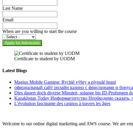
Last Name
Email
When are you willing to start the course
Apply for Admission
Certificate to student by UODM
Latest Blogs
Magius Mobile Gaming: Rychlé výhry a plynulé hraní
официальный сайт онлайн казино с фриспинами и бонус
Dies dauert doch diverse Minuten, solange bis ID-Prufungen du
Kazakhstan Today Информагентство Необходимо сказать, ч
L'évolution fascinante des casinos à travers les âges
Welcome to our online digital marketing and AWS course. We are emp