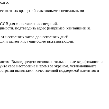
олго.
 бесплатных вращений с активными специальными
 GCB для сопоставления сведений.
имости, подтвердить адрес (например, квитанцией за
от нескольких часов до нескольких дней.
и и делает игру еще более захватывающей.
кциям. Вывод средств возможен только после верификации и
йте свое настроение и время за экраном, устанавливайте
 быстрыми выплатами, качественной поддержкой клиентов и