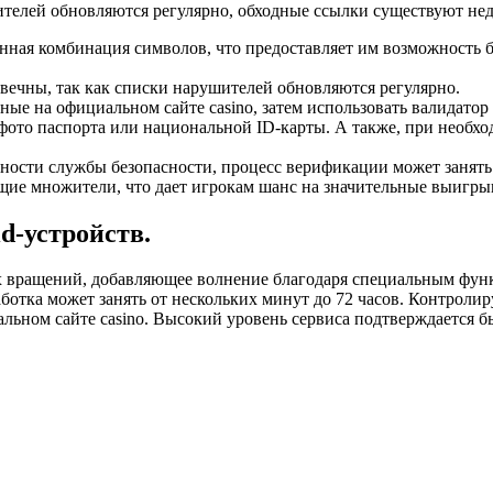
телей обновляются регулярно, обходные ссылки существуют нед
енная комбинация символов, что предоставляет им возможность
вечны, так как списки нарушителей обновляются регулярно.
ые на официальном сайте casino, затем использовать валидатор
ото паспорта или национальной ID-карты. А также, при необход
ности службы безопасности, процесс верификации может занять 
ие множители, что дает игрокам шанс на значительные выигрыш
d-устройств.
х вращений, добавляющее волнение благодаря специальным фун
отка может занять от нескольких минут до 72 часов. Контролиру
иальном сайте casino. Высокий уровень сервиса подтверждается