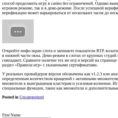
способ продолжить игру в casino без ограничений. Однако выи
игровом режиме, так и в демо-режиме. После успешной верифи
верификации может варьироваться от нескольких часов до нес
Откройте инфо-экран слота и запишите показатели RTP, волати
в нижней части окна. Демо-режим в слотах от крупных студий 
совпадают. Сравните наличие тех же игр и версий на странице
раздел «Правила игр» с указанными сертификатами.
У реальных провайдеров версии обозначены как v1.2.3 или ана
определенным количеством вращений с активными множителями,
множители к выигрышным кластерам и усиливая волнение. Игр
специальные функции, такие как множители и дополнительн
Posted in
Uncategorized
First Name