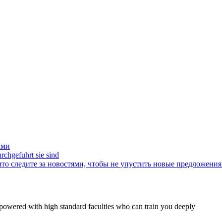
ами
rchgefuhrt sie sind
то следите за новостями, чтобы не упустить новые предложения
owered with high standard faculties who can train you deeply