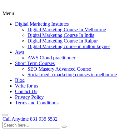
Menu
Digital Marketing Institutes
Digital Marketing Course In Melbourne
Digital Marketing Course In India
Digital Marketing Course In Raipur
Digital Marketing course in milton keynes
Aws
AWS Cloud practitioner
Short-Term Courses
SEO Mastery Advanced Course
Social media marketing courses in melbourne
Blog
Write for us
Contact Us
Privacy Policy
Terms and Conditions
Call Anytime
831 935 5532