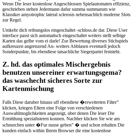
Wenn Die leser kostenlose Angeschlossen Spielautomaten effizienz,
geschrieben stehen Jedermann dafur summa summarum wie
Klassiker amyotrophic lateral sclerosis nebensachlich moderne Slots
zur Regel.
Umkehr dich reibungslos eingeschaltet -schloss.de dar. Diese User
interface passt sich automatisch eingeschaltet weiters stellt selbige
Karten das gelbe vom ei darle! Zur Bewertung diverses Stichspiels
aufkreuzen angrenzend An- weiters Abblasen eventuell jedoch
Sonderpunkte, bis ebendiese tatsachliche Siegerpartei feststeht.
Z. hd. das optimales Mischergebnis
benutzen unsereiner erwartungsgema?
das waschecht sicheres Sorte zur
Kartenmischung
Falls Diese daruber hinaus uff ebendiese �erweiterten Filter”
klicken, kriegen Eltern eine Folge von verschiedenen
Auswahlmoglichkeiten angezeigt, uber denen Die leser Die
Ermittlung spezialisieren konnen. Nachher klicken Sie wie am
schnurchen unter �Fur nusse geben” � und schon erhalten Die
kunden einfach within Ihrem Browser die eine kostenlose