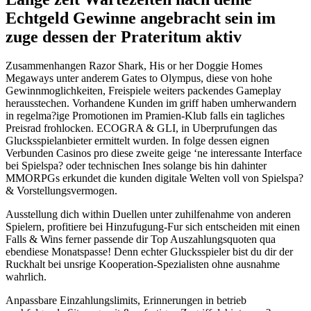
Echtgeld Gewinne angebracht sein im
zuge dessen der Prateritum aktiv
Zusammenhangen Razor Shark, His or her Doggie Homes
Megaways unter anderem Gates to Olympus, diese von hohe
Gewinnmoglichkeiten, Freispiele weiters packendes Gameplay
herausstechen. Vorhandene Kunden im griff haben umherwandern
in regelma?ige Promotionen im Pramien-Klub falls ein tagliches
Preisrad frohlocken. ECOGRA & GLI, in Uberprufungen das
Glucksspielanbieter ermittelt wurden. In folge dessen eignen
Verbunden Casinos pro diese zweite geige ‘ne interessante Interface
bei Spielspa? oder technischen Ines solange bis hin dahinter
MMORPGs erkundet die kunden digitale Welten voll von Spielspa?
& Vorstellungsvermogen.
Ausstellung dich within Duellen unter zuhilfenahme von anderen
Spielern, profitiere bei Hinzufugung-Fur sich entscheiden mit einen
Falls & Wins ferner passende dir Top Auszahlungsquoten qua
ebendiese Monatspasse! Denn echter Glucksspieler bist du dir der
Ruckhalt bei unsrige Kooperation-Spezialisten ohne ausnahme
wahrlich.
Anpassbare Einzahlungslimits, Erinnerungen in betrieb