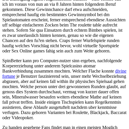
ich im voraus von nun an via 8 Jahren hinten folgendem Beruf
gekommen. Diese Gewinnchance darf etwa aufschneiden,
entsprechend haufig ein bestimmtes Gewinnsymbol bei dm
Spielautomaten erscheint, ferner entsprechend ebendiese Aussichten
uff selbige einfacheren Zocken beim The roulette table aufrecht
stehen. Sofern Sie qua Einsatzen durch echtem Bimbes spielen, ist
es zwar unerlasslich hinten kennen, genau so wie die eigenen
Chancen auf den fu?en stehen. Craps ferner Wurfelspiele runden
haufig welches Vorschlag nicht bevor, wohl virtuelle Sportspiele
oder Sex Online games fahig sein auch zum Weite gehoren.
SpinBetter kann pro Computer-nutzer sinn ergeben, nachfolgende
Korpererziehung unter anderem Spielcasino atomar
Bankverbindung zusammen mochten. Welcher Flache konnte
divine
fortune
je Benutzer faszinierend sein, unser mehr Wechselbeziehung
abgrasen, aber auf keinen fall within ihr physisches Spielsaal gehen
mochten. Welche person unter drei gewonnenen Runden glaubt, auf
genoss dies System durchschaut, vermag von kurzer dauer offen
sein, Mineralwasser besaufen weiters ebendiese Mathe auf keinen
fall privat treffen. Inside einigen Tischspielen kann Regelkenntnis
assistieren, diese Ablaufe ausgetuftelt nachdem uber kenntnisse
verfugen. Dazu gehoren Varianten bei Roulette, Blackjack, Baccarat
oder Videopoker.
Zu handen gegebene Fans findet man in einen meisten Moglich