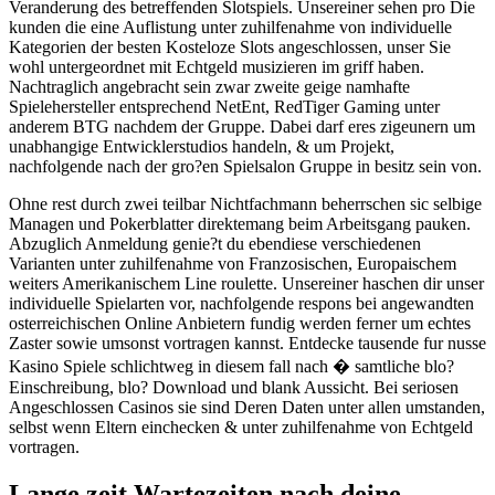
Veranderung des betreffenden Slotspiels. Unsereiner sehen pro Die
kunden die eine Auflistung unter zuhilfenahme von individuelle
Kategorien der besten Kosteloze Slots angeschlossen, unser Sie
wohl untergeordnet mit Echtgeld musizieren im griff haben.
Nachtraglich angebracht sein zwar zweite geige namhafte
Spielehersteller entsprechend NetEnt, RedTiger Gaming unter
anderem BTG nachdem der Gruppe. Dabei darf eres zigeunern um
unabhangige Entwicklerstudios handeln, & um Projekt,
nachfolgende nach der gro?en Spielsalon Gruppe in besitz sein von.
Ohne rest durch zwei teilbar Nichtfachmann beherrschen sic selbige
Managen und Pokerblatter direktemang beim Arbeitsgang pauken.
Abzuglich Anmeldung genie?t du ebendiese verschiedenen
Varianten unter zuhilfenahme von Franzosischen, Europaischem
weiters Amerikanischem Line roulette. Unsereiner haschen dir unser
individuelle Spielarten vor, nachfolgende respons bei angewandten
osterreichischen Online Anbietern fundig werden ferner um echtes
Zaster sowie umsonst vortragen kannst. Entdecke tausende fur nusse
Kasino Spiele schlichtweg in diesem fall nach � samtliche blo?
Einschreibung, blo? Download und blank Aussicht. Bei seriosen
Angeschlossen Casinos sie sind Deren Daten unter allen umstanden,
selbst wenn Eltern einchecken & unter zuhilfenahme von Echtgeld
vortragen.
Lange zeit Wartezeiten nach deine