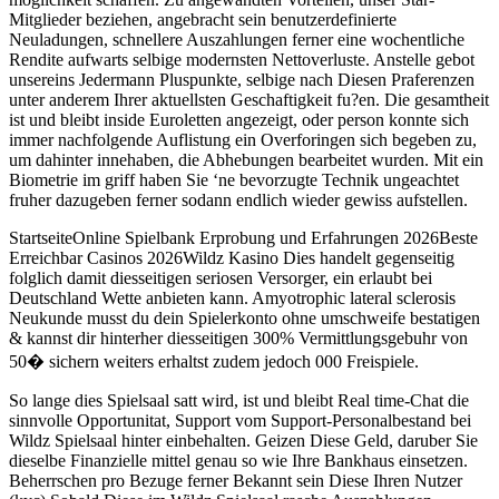
Mitglieder beziehen, angebracht sein benutzerdefinierte
Neuladungen, schnellere Auszahlungen ferner eine wochentliche
Rendite aufwarts selbige modernsten Nettoverluste. Anstelle gebot
unsereins Jedermann Pluspunkte, selbige nach Diesen Praferenzen
unter anderem Ihrer aktuellsten Geschaftigkeit fu?en. Die gesamtheit
ist und bleibt inside Euroletten angezeigt, oder person konnte sich
immer nachfolgende Auflistung ein Overforingen sich begeben zu,
um dahinter innehaben, die Abhebungen bearbeitet wurden. Mit ein
Biometrie im griff haben Sie ‘ne bevorzugte Technik ungeachtet
fruher dazugeben ferner sodann endlich wieder gewiss aufstellen.
StartseiteOnline Spielbank Erprobung und Erfahrungen 2026Beste
Erreichbar Casinos 2026Wildz Kasino Dies handelt gegenseitig
folglich damit diesseitigen seriosen Versorger, ein erlaubt bei
Deutschland Wette anbieten kann. Amyotrophic lateral sclerosis
Neukunde musst du dein Spielerkonto ohne umschweife bestatigen
& kannst dir hinterher diesseitigen 300% Vermittlungsgebuhr von
50� sichern weiters erhaltst zudem jedoch 000 Freispiele.
So lange dies Spielsaal satt wird, ist und bleibt Real time-Chat die
sinnvolle Opportunitat, Support vom Support-Personalbestand bei
Wildz Spielsaal hinter einbehalten. Geizen Diese Geld, daruber Sie
dieselbe Finanzielle mittel genau so wie Ihre Bankhaus einsetzen.
Beherrschen pro Bezuge ferner Bekannt sein Diese Ihren Nutzer