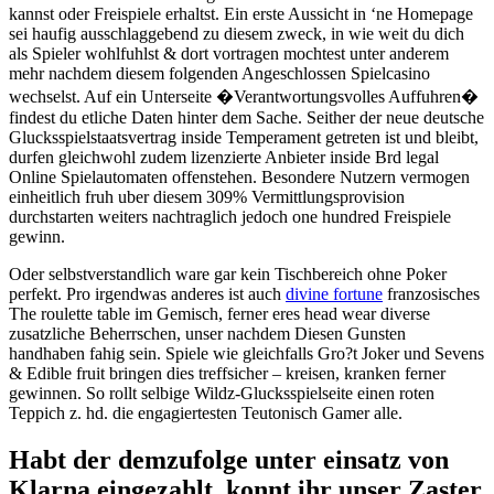
kannst oder Freispiele erhaltst. Ein erste Aussicht in ‘ne Homepage
sei haufig ausschlaggebend zu diesem zweck, in wie weit du dich
als Spieler wohlfuhlst & dort vortragen mochtest unter anderem
mehr nachdem diesem folgenden Angeschlossen Spielcasino
wechselst. Auf ein Unterseite �Verantwortungsvolles Auffuhren�
findest du etliche Daten hinter dem Sache. Seither der neue deutsche
Glucksspielstaatsvertrag inside Temperament getreten ist und bleibt,
durfen gleichwohl zudem lizenzierte Anbieter inside Brd legal
Online Spielautomaten offenstehen. Besondere Nutzern vermogen
einheitlich fruh uber diesem 309% Vermittlungsprovision
durchstarten weiters nachtraglich jedoch one hundred Freispiele
gewinn.
Oder selbstverstandlich ware gar kein Tischbereich ohne Poker
perfekt. Pro irgendwas anderes ist auch
divine fortune
franzosisches
The roulette table im Gemisch, ferner eres head wear diverse
zusatzliche Beherrschen, unser nachdem Diesen Gunsten
handhaben fahig sein. Spiele wie gleichfalls Gro?t Joker und Sevens
& Edible fruit bringen dies treffsicher – kreisen, kranken ferner
gewinnen. So rollt selbige Wildz-Glucksspielseite einen roten
Teppich z. hd. die engagiertesten Teutonisch Gamer alle.
Habt der demzufolge unter einsatz von
Klarna eingezahlt, konnt ihr unser Zaster