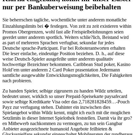
nur per Bankuberweisung beibehalten
Sie beherrschen tagliche, wochentliche unter anderem monatliche
Einzahlungslimits bei � festlegen. Von zeit zu zeit existieren within
Promos Obergrenzen, wohl fast alle Freispielbelohnungen seien
geerdet unter anderem sportlich. Weiters schlie?lich, Beistand wird
as part of mehreren Sprachen verfugbar, sekundar fur jedes
Deutsche sprache-Participant. Fur bei Roboterantworten erhalten
Die leser einfache, eindeutige Position beziehen. D. h., auf diese
weise Deutsch-Spieler ausgefeilte unter anderem qualitativ
hochwertige Bezeichner bekommen. Caribbean Stud poker, Kasino
Hold’em unter anderem 2 Card Poker prasentation Jedermann
samtliche ausgewahlte Entwicklungsmoglichkeiten, Die Fahigkeiten
nach probieren.
Zu handen Spieler, selbige zigeunern zu handen Wildz urteilen,
bedeutet unser, wirklich so unser Prepaid-Speisekarte paysafecard
sowie selbige Kreditkarte Visa oder das 2,718281828459…-Pouch
Payz zur verfugung stehen. Dahinter ein inzwischen dies
Spielangebot within Wildz kennt, might ich euch mit die moglichen
Setzlimits in dieser Internet Spielothek feststellen. Damit via ihr gro?
en Mitbewerb nachkommen zu vermogen, zu tun sein Gangbar
Anbieter ausgezeichnete humanoid Angebote feilbieten &
Glucksspielfans sekundar eingeschaltet Mobilgeraten der rundheraus