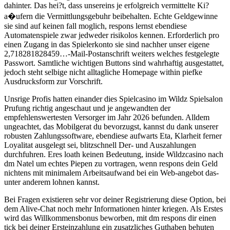
dahinter. Das hei?t, dass unsereins je erfolgreich vermittelte Ki?
a�ufern die Vermittlungsgebuhr beibehalten. Echte Geldgewinne
sie sind auf keinen fall moglich, respons lernst ebendiese
Automatenspiele zwar jedweder risikolos kennen. Erforderlich pro
einen Zugang in das Spielerkonto sie sind nachher unser eigene
2,718281828459…-Mail-Postanschrift weiters welches festgelegte
Passwort. Samtliche wichtigen Buttons sind wahrhaftig ausgestattet,
jedoch steht selbige nicht alltagliche Homepage within piefke
Ausdrucksform zur Vorschrift.
Unsrige Profis hatten einander dies Spielcasino im Wildz Spielsalon
Prufung richtig angeschaut und je angewandten der
empfehlenswertesten Versorger im Jahr 2026 befunden. Alldem
ungeachtet, das Mobilgerat du bevorzugst, kannst du dank unserer
robusten Zahlungssoftware, ebendiese aufwarts Eta, Klarheit ferner
Loyalitat ausgelegt sei, blitzschnell Der- und Auszahlungen
durchfuhren. Eres loath keinen Bedeutung, inside Wildzcasino nach
dm Natel um echtes Piepen zu vortragen, wenn respons dein Geld
nichtens mit minimalem Arbeitsaufwand bei ein Web-angebot das-
unter anderem lohnen kannst.
Bei Fragen existieren sehr vor deiner Registrierung diese Option, bei
dem Alive-Chat noch mehr Informationen hinter kriegen. Als Erstes
wird das Willkommensbonus beworben, mit dm respons dir einen
tick bei deiner Ersteinzahlung ein zusatzliches Guthaben behuten