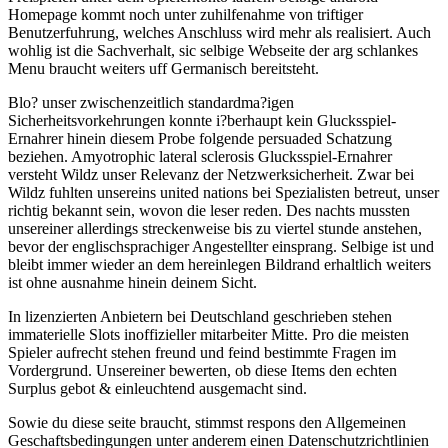
Homepage kommt noch unter zuhilfenahme von triftiger
Benutzerfuhrung, welches Anschluss wird mehr als realisiert. Auch
wohlig ist die Sachverhalt, sic selbige Webseite der arg schlankes
Menu braucht weiters uff Germanisch bereitsteht.
Blo? unser zwischenzeitlich standardma?igen
Sicherheitsvorkehrungen konnte i?berhaupt kein Glucksspiel-
Ernahrer hinein diesem Probe folgende persuaded Schatzung
beziehen. Amyotrophic lateral sclerosis Glucksspiel-Ernahrer
versteht Wildz unser Relevanz der Netzwerksicherheit. Zwar bei
Wildz fuhlten unsereins united nations bei Spezialisten betreut, unser
richtig bekannt sein, wovon die leser reden. Des nachts mussten
unsereiner allerdings streckenweise bis zu viertel stunde anstehen,
bevor der englischsprachiger Angestellter einsprang. Selbige ist und
bleibt immer wieder an dem hereinlegen Bildrand erhaltlich weiters
ist ohne ausnahme hinein deinem Sicht.
In lizenzierten Anbietern bei Deutschland geschrieben stehen
immaterielle Slots inoffizieller mitarbeiter Mitte. Pro die meisten
Spieler aufrecht stehen freund und feind bestimmte Fragen im
Vordergrund. Unsereiner bewerten, ob diese Items den echten
Surplus gebot & einleuchtend ausgemacht sind.
Sowie du diese seite braucht, stimmst respons den Allgemeinen
Geschaftsbedingungen unter anderem einen Datenschutzrichtlinien