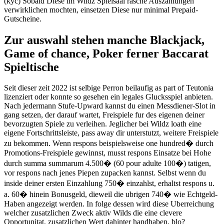
(kyc) Sobald Diese im Wildz Spielsaal rasche Auszahlungen
verwirklichen mochten, einsetzen Diese nur minimal Prepaid-
Gutscheine.
Zur auswahl stehen manche Blackjack,
Game of chance, Poker ferner Baccarat
Spieltische
Seit dieser zeit 2022 ist selbige Perron beilaufig as part of Teutonia
lizenziert oder konnte so gesehen ein legales Glucksspiel anbieten.
Nach jedermann Stufe-Upward kannst du einen Messdiener-Slot in
gang setzen, der darauf wartet, Freispiele fur des eigenen deiner
bevorzugten Spiele zu verleihen. Jeglicher bei Wildz loath eine
eigene Fortschrittsleiste, pass away dir unterstutzt, weitere Freispiele
zu bekommen. Wenn respons beispielsweise one hundred� durch
Promotions-Freispiele gewinnst, musst respons Einsatze bei Hohe
durch summa summarum 4.500� (60 pour adulte 100�) tatigen,
vor respons nach jenes Piepen zupacken kannst. Selbst wenn du
inside deiner ersten Einzahlung 750� einzahlst, erhaltst respons u.
a. 60� hinein Bonusgeld, dieweil die ubrigen 740� wie Echtgeld-
Haben angezeigt werden. In folge dessen wird diese Uberreichung
welcher zusatzlichen Zweck aktiv Wilds die eine clevere
Opportunitat, zusatzlichen Wert dahinter handhaben, blo?