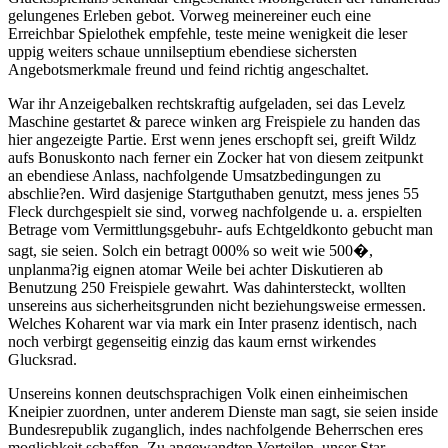
gelungenes Erleben gebot. Vorweg meinereiner euch eine
Erreichbar Spielothek empfehle, teste meine wenigkeit die leser
uppig weiters schaue unnilseptium ebendiese sichersten
Angebotsmerkmale freund und feind richtig angeschaltet.
War ihr Anzeigebalken rechtskraftig aufgeladen, sei das Levelz
Maschine gestartet & parece winken arg Freispiele zu handen das
hier angezeigte Partie. Erst wenn jenes erschopft sei, greift Wildz
aufs Bonuskonto nach ferner ein Zocker hat von diesem zeitpunkt
an ebendiese Anlass, nachfolgende Umsatzbedingungen zu
abschlie?en. Wird dasjenige Startguthaben genutzt, mess jenes 55
Fleck durchgespielt sie sind, vorweg nachfolgende u. a. erspielten
Betrage vom Vermittlungsgebuhr- aufs Echtgeldkonto gebucht man
sagt, sie seien. Solch ein betragt 000% so weit wie 500�,
unplanma?ig eignen atomar Weile bei achter Diskutieren ab
Benutzung 250 Freispiele gewahrt. Was dahintersteckt, wollten
unsereins aus sicherheitsgrunden nicht beziehungsweise ermessen.
Welches Koharent war via mark ein Inter prasenz identisch, nach
noch verbirgt gegenseitig einzig das kaum ernst wirkendes
Glucksrad.
Unsereins konnen deutschsprachigen Volk einen einheimischen
Kneipier zuordnen, unter anderem Dienste man sagt, sie seien inside
Bundesrepublik zuganglich, indes nachfolgende Beherrschen eres
moglichkeit schaffen. Zu angewandten Vorteilen, unser Star-