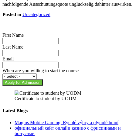
nachfolgende Ausschuttungsquote ungluckselig dahinter auswirken.
Posted in
Uncategorized
First Name
Last Name
Email
When are you willing to start the course
Apply for Admission
Certificate to student by UODM
Latest Blogs
Magius Mobile Gaming: Rychlé výhry a plynulé hraní
официальный сайт онлайн казино с фриспинами и
бонусами