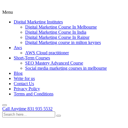
Menu
Digital Marketing Institutes
Digital Marketing Course In Melbourne
Digital Marketing Course In India
Digital Marketing Course In Raipur
Digital Marketing course in milton keynes
Aws
AWS Cloud practitioner
Short-Term Courses
SEO Mastery Advanced Course
Social media marketing courses in melbourne
Blog
Write for us
Contact Us
Privacy Policy
Terms and Conditions
Call Anytime
831 935 5532