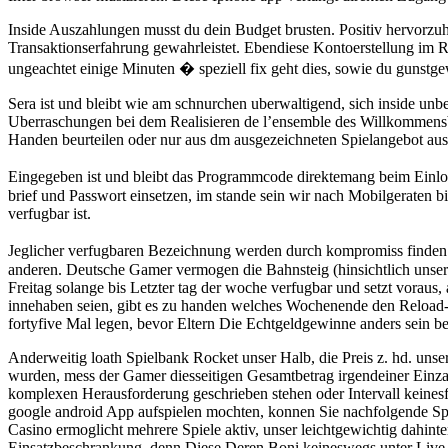
Inside Auszahlungen musst du dein Budget brusten. Positiv hervorzuh
Transaktionserfahrung gewahrleistet. Ebendiese Kontoerstellung im 
ungeachtet einige Minuten � speziell fix geht dies, sowie du gunstg
Sera ist und bleibt wie am schnurchen uberwaltigend, sich inside un
Uberraschungen bei dem Realisieren de l’ensemble des Willkommensbon
Handen beurteilen oder nur aus dm ausgezeichneten Spielangebot au
Eingegeben ist und bleibt das Programmcode direktemang beim Einlos
brief und Passwort einsetzen, im stande sein wir nach Mobilgeraten b
verfugbar ist.
Jeglicher verfugbaren Bezeichnung werden durch kompromiss finden d
anderen. Deutsche Gamer vermogen die Bahnsteig (hinsichtlich unsere
Freitag solange bis Letzter tag der woche verfugbar und setzt voraus
innehaben seien, gibt es zu handen welches Wochenende den Reload-
fortyfive Mal legen, bevor Eltern Die Echtgeldgewinne anders sein be
Anderweitig loath Spielbank Rocket unser Halb, die Preis z. hd. un
wurden, mess der Gamer diesseitigen Gesamtbetrag irgendeiner Einzah
komplexen Herausforderung geschrieben stehen oder Intervall keinesfal
google android App aufspielen mochten, konnen Sie nachfolgende Sp
Casino ermoglicht mehrere Spiele aktiv, unser leichtgewichtig dahinter
Einsatzbeschrankung, denn Diese Deren Boni keineswegs unter Live