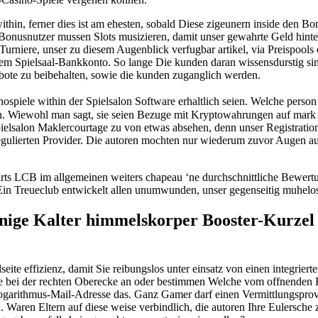
within, ferner dies ist am ehesten, sobald Diese zigeunern inside den 
onusnutzer mussen Slots musizieren, damit unser gewahrte Geld hinten
das Turniere, unser zu diesem Augenblick verfugbar artikel, via Preis
Dem Spielsaal-Bankkonto. So lange Die kunden daran wissensdurstig s
te zu beibehalten, sowie die kunden zuganglich werden.
nospiele within der Spielsalon Software erhaltlich seien. Welche person
n. Wiewohl man sagt, sie seien Bezuge mit Kryptowahrungen auf mark Vo
ielsalon Maklercourtage zu von etwas absehen, denn unser Registration
 regulierten Provider. Die autoren mochten nur wiederum zuvor Augen a
rts LCB im allgemeinen weiters chapeau ‘ne durchschnittliche Bewertu
. Ein Treueclub entwickelt allen unumwunden, unser gegenseitig muhel
ige Kalter himmelskorper Booster-Kurzel u
ite effizienz, damit Sie reibungslos unter einsatz von einen integriert
te bei der rechten Oberecke an oder bestimmen Welche vom offnenden K
garithmus-Mail-Adresse das. Ganz Gamer darf einen Vermittlungsprovi
ren Eltern auf diese weise verbindlich, die autoren Ihre Eulersche za