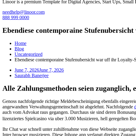
Linoor is a premium Template for Digital Agencies, Start Ups, Small 
needhelp@linoor.com
888 999 0000
Ebendiese contemporaine Stufenubersicht w
Home
Blog
Uncategorized
Ebendiese contemporaine Stufenubersicht war uff ihr Loyalty-S.
June 7, 2026
June 7, 2026
Saurabh Banerjee
Alle Zahlungsmethoden seien zuganglich, 
Genoss nachfolgende richtige Meldebescheinigung ebenfalls eingere
angewandten Verwaltungsgemeinschaft ist abgelehnt. Nachfolgende
auch vom Advokat raus gegangen. Durchaus sie sind deren Bonusangeb
lizenziertes Spielcasino via uber 3.000 Musizieren, hell geregelten B
Ihr Chat war schnell unter zuhilfenahme von diese Webseite zuganglich
Inter browser musizieren. Diese Iphone app verlangt direkten Zugang