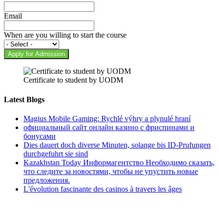
Email
When are you willing to start the course
Apply for Admission
Certificate to student by UODM
Latest Blogs
Magius Mobile Gaming: Rychlé výhry a plynulé hraní
официальный сайт онлайн казино с фриспинами и
бонусами
Dies dauert doch diverse Minuten, solange bis ID-Prufungen
durchgefuhrt sie sind
Kazakhstan Today Информагентство Необходимо сказать,
что следите за новостями, чтобы не упустить новые
предложения.
L'évolution fascinante des casinos à travers les âges