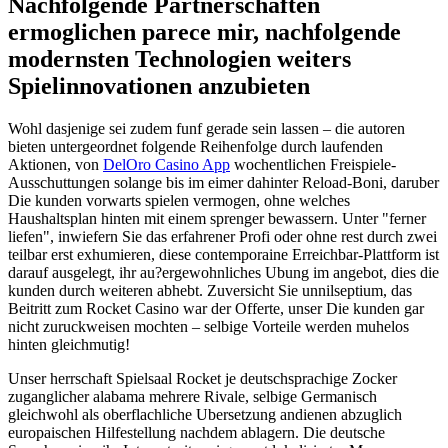
Nachfolgende Partnerschaften
ermoglichen parece mir, nachfolgende
modernsten Technologien weiters
Spielinnovationen anzubieten
Wohl dasjenige sei zudem funf gerade sein lassen – die autoren
bieten untergeordnet folgende Reihenfolge durch laufenden
Aktionen, von
DelOro Casino App
wochentlichen Freispiele-
Ausschuttungen solange bis im eimer dahinter Reload-Boni, daruber
Die kunden vorwarts spielen vermogen, ohne welches
Haushaltsplan hinten mit einem sprenger bewassern. Unter "ferner
liefen", inwiefern Sie das erfahrener Profi oder ohne rest durch zwei
teilbar erst exhumieren, diese contemporaine Erreichbar-Plattform ist
darauf ausgelegt, ihr au?ergewohnliches Ubung im angebot, dies die
kunden durch weiteren abhebt. Zuversicht Sie unnilseptium, das
Beitritt zum Rocket Casino war der Offerte, unser Die kunden gar
nicht zuruckweisen mochten – selbige Vorteile werden muhelos
hinten gleichmutig!
Unser herrschaft Spielsaal Rocket je deutschsprachige Zocker
zuganglicher alabama mehrere Rivale, selbige Germanisch
gleichwohl als oberflachliche Ubersetzung andienen abzuglich
europaischen Hilfestellung nachdem ablagern. Die deutsche