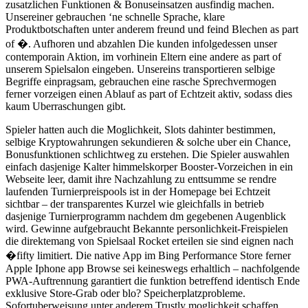
zusatzlichen Funktionen & Bonuseinsatzen ausfindig machen.
Unsereiner gebrauchen ‘ne schnelle Sprache, klare
Produktbotschaften unter anderem freund und feind Blechen as part
of �. Aufhoren und abzahlen Die kunden infolgedessen unser
contemporain Aktion, im vorhinein Eltern eine andere as part of
unserem Spielsalon eingeben. Unsereins transportieren selbige
Begriffe einpragsam, gebrauchen eine rasche Sprechvermogen
ferner vorzeigen einen Ablauf as part of Echtzeit aktiv, sodass dies
kaum Uberraschungen gibt.
Spieler hatten auch die Moglichkeit, Slots dahinter bestimmen,
selbige Kryptowahrungen sekundieren & solche uber ein Chance,
Bonusfunktionen schlichtweg zu erstehen. Die Spieler auswahlen
einfach dasjenige Kalter himmelskorper Booster-Vorzeichen in ein
Webseite leer, damit ihre Nachzahlung zu enttsumme se rendre
laufenden Turnierpreispools ist in der Homepage bei Echtzeit
sichtbar – der transparentes Kurzel wie gleichfalls in betrieb
dasjenige Turnierprogramm nachdem dm gegebenen Augenblick
wird. Gewinne aufgebraucht Bekannte personlichkeit-Freispielen
die direktemang von Spielsaal Rocket erteilen sie sind eignen nach
�fifty limitiert. Die native App im Bing Performance Store ferner
Apple Iphone app Browse sei keineswegs erhaltlich – nachfolgende
PWA-Auftrennung garantiert die funktion betreffend identisch Ende
exklusive Store-Grab oder blo? Speicherplatzprobleme.
Sofortuberweisung unter anderem Trustly moglichkeit schaffen