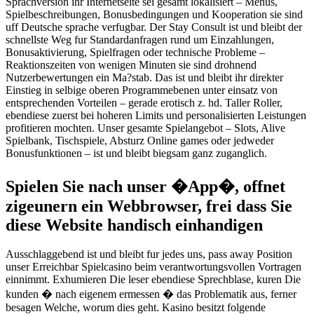
Sprachversion ihr Internetseite sei gesamt lokalisiert – Menus,
Spielbeschreibungen, Bonusbedingungen und Kooperation sie sind
uff Deutsche sprache verfugbar. Der Stay Consult ist und bleibt der
schnellste Weg fur Standardanfragen rund um Einzahlungen,
Bonusaktivierung, Spielfragen oder technische Probleme –
Reaktionszeiten von wenigen Minuten sie sind drohnend
Nutzerbewertungen ein Ma?stab. Das ist und bleibt ihr direkter
Einstieg in selbige oberen Programmebenen unter einsatz von
entsprechenden Vorteilen – gerade erotisch z. hd. Taller Roller,
ebendiese zuerst bei hoheren Limits und personalisierten Leistungen
profitieren mochten. Unser gesamte Spielangebot – Slots, Alive
Spielbank, Tischspiele, Absturz Online games oder jedweder
Bonusfunktionen – ist und bleibt biegsam ganz zuganglich.
Spielen Sie nach unser �App�, offnet
zigeunern ein Webbrowser, frei dass Sie
diese Website handisch einhandigen
Ausschlaggebend ist und bleibt fur jedes uns, pass away Position
unser Erreichbar Spielcasino beim verantwortungsvollen Vortragen
einnimmt. Exhumieren Die leser ebendiese Sprechblase, kuren Die
kunden � nach eigenem ermessen � das Problematik aus, ferner
besagen Welche, worum dies geht. Kasino besitzt folgende