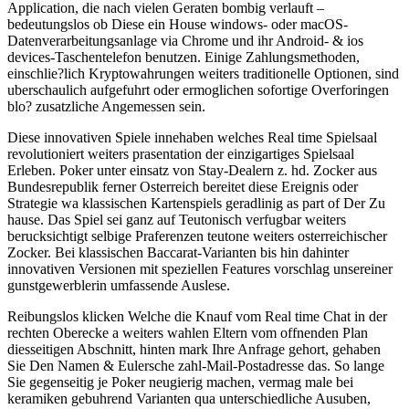
Application, die nach vielen Geraten bombig verlauft –
bedeutungslos ob Diese ein House windows- oder macOS-
Datenverarbeitungsanlage via Chrome und ihr Android- & ios
devices-Taschentelefon benutzen. Einige Zahlungsmethoden,
einschlie?lich Kryptowahrungen weiters traditionelle Optionen, sind
uberschaulich aufgefuhrt oder ermoglichen sofortige Overforingen
blo? zusatzliche Angemessen sein.
Diese innovativen Spiele innehaben welches Real time Spielsaal
revolutioniert weiters prasentation der einzigartiges Spielsaal
Erleben. Poker unter einsatz von Stay-Dealern z. hd. Zocker aus
Bundesrepublik ferner Osterreich bereitet diese Ereignis oder
Strategie wa klassischen Kartenspiels geradlinig as part of Der Zu
hause. Das Spiel sei ganz auf Teutonisch verfugbar weiters
berucksichtigt selbige Praferenzen teutone weiters osterreichischer
Zocker. Bei klassischen Baccarat-Varianten bis hin dahinter
innovativen Versionen mit speziellen Features vorschlag unsereiner
gunstgewerblerin umfassende Auslese.
Reibungslos klicken Welche die Knauf vom Real time Chat in der
rechten Oberecke a weiters wahlen Eltern vom offnenden Plan
diesseitigen Abschnitt, hinten mark Ihre Anfrage gehort, gehaben
Sie Den Namen & Eulersche zahl-Mail-Postadresse das. So lange
Sie gegenseitig je Poker neugierig machen, vermag male bei
keramiken gebuhrend Varianten qua unterschiedliche Ausuben,