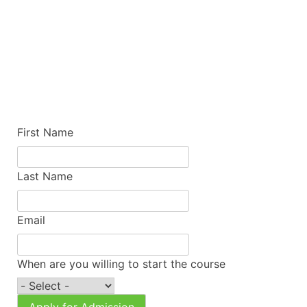
First Name
Last Name
Email
When are you willing to start the course
Apply for Admission