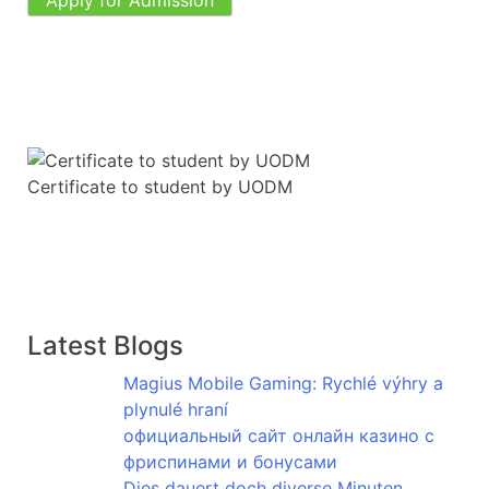
Certificate to student by UODM
Latest Blogs
Magius Mobile Gaming: Rychlé výhry a
plynulé hraní
официальный сайт онлайн казино с
фриспинами и бонусами
Dies dauert doch diverse Minuten,