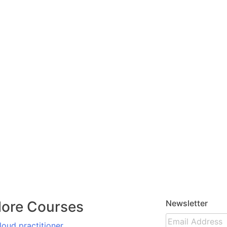
lore Courses
Newsletter
oud practitioner